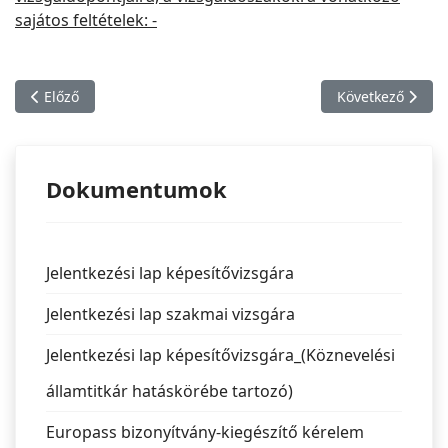
sajátos feltételek: -
Előző cikk: Adótanácsadó 04115006 számú képesítő vizsga
Következő cikk:
Előző
Következő
Dokumentumok
Jelentkezési lap képesítővizsgára
Jelentkezési lap szakmai vizsgára
Jelentkezési lap képesítővizsgára_(Köznevelési
államtitkár hatáskörébe tartozó)
Europass bizonyítvány-kiegészítő kérelem