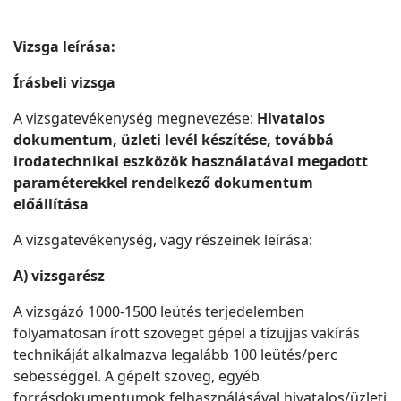
Vizsga leírása:
Írásbeli vizsga
A vizsgatevékenység megnevezése:
Hivatalos
dokumentum, üzleti levél készítése, továbbá
irodatechnikai eszközök használatával megadott
paraméterekkel rendelkező dokumentum
előállítása
A vizsgatevékenység, vagy részeinek leírása:
A) vizsgarész
A vizsgázó 1000-1500 leütés terjedelemben
folyamatosan írott szöveget gépel a tízujjas vakírás
technikáját alkalmazva legalább 100 leütés/perc
sebességgel. A gépelt szöveg, egyéb
forrásdokumentumok felhasználásával hivatalos/üzleti