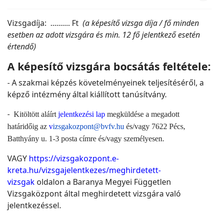
Vizsgadíja: .......... Ft
(a képesítő vizsga díja / fő minden
esetben az adott vizsgára és min. 12 fő jelentkező esetén
értendő)
A képesítő vizsgára bocsátás feltétele:
- A szakmai képzés követelményeinek teljesítéséről, a
képző intézmény által kiállított tanúsítvány.
-
Kitöltött aláírt
jelentkezési lap
megküldése a megadott
határidőig az
v
izsgakozpont@bvfv.hu
és/vagy 7622 Pécs,
Batthyány u. 1-3 posta címre és/vagy személyesen.
VAGY
https://vizsgakozpont.e-
kreta.hu/vizsgajelentkezes/meghirdetett-
vizsgak
oldalon a Baranya Megyei Független
Vizsgaközpont által meghirdetett vizsgára való
jelentkezéssel.