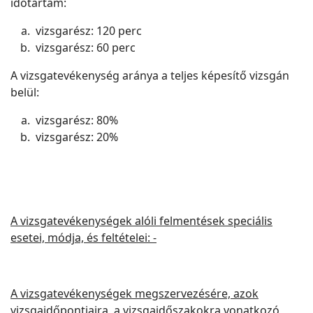
időtartam:
vizsgarész: 120 perc
vizsgarész: 60 perc
A vizsgatevékenység aránya a teljes képesítő vizsgán
belül:
vizsgarész: 80%
vizsgarész: 20%
A vizsgatevékenységek alóli felmentések speciális
esetei, módja, és feltételei: -
A vizsgatevékenységek megszervezésére, azok
vizsgaidőpontjaira, a vizsgaidőszakokra vonatkozó