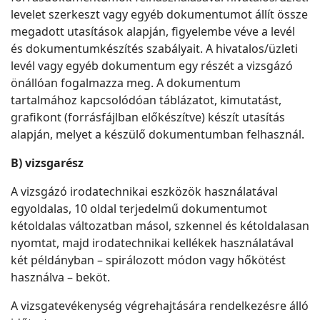
levelet szerkeszt vagy egyéb dokumentumot állít össze
megadott utasítások alapján, figyelembe véve a levél
és dokumentumkészítés szabályait. A hivatalos/üzleti
levél vagy egyéb dokumentum egy részét a vizsgázó
önállóan fogalmazza meg. A dokumentum
tartalmához kapcsolódóan táblázatot, kimutatást,
grafikont (forrásfájlban előkészítve) készít utasítás
alapján, melyet a készülő dokumentumban felhasznál.
B) vizsgarész
A vizsgázó irodatechnikai eszközök használatával
egyoldalas, 10 oldal terjedelmű dokumentumot
kétoldalas változatban másol, szkennel és kétoldalasan
nyomtat, majd irodatechnikai kellékek használatával
két példányban – spirálozott módon vagy hőkötést
használva – beköt.
A vizsgatevékenység végrehajtására rendelkezésre álló