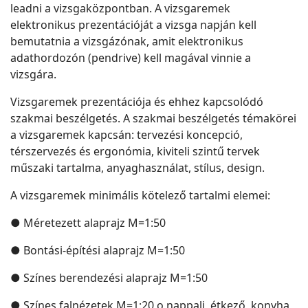
leadni a vizsgaközpontban. A vizsgaremek
elektronikus prezentációját a vizsga napján kell
bemutatnia a vizsgázónak, amit elektronikus
adathordozón (pendrive) kell magával vinnie a
vizsgára.
Vizsgaremek prezentációja és ehhez kapcsolódó
szakmai beszélgetés. A szakmai beszélgetés témakörei
a vizsgaremek kapcsán: tervezési koncepció,
térszervezés és ergonómia, kiviteli szintű tervek
műszaki tartalma, anyaghasználat, stílus, design.
A vizsgaremek minimális kötelező tartalmi elemei:
● Méretezett alaprajz M=1:50
● Bontási-építési alaprajz M=1:50
● Színes berendezési alaprajz M=1:50
● Színes falnézetek M=1:20 o nappali, étkező, konyha