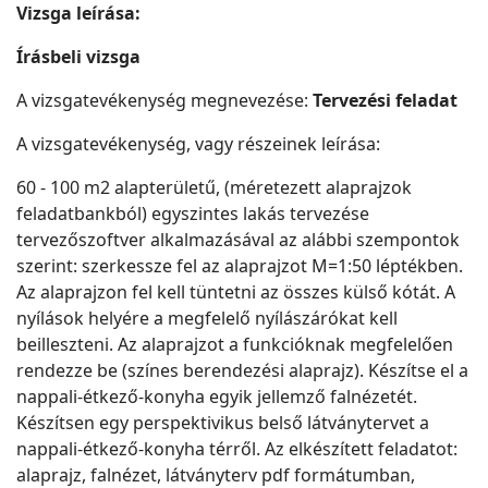
Vizsga leírása:
Írásbeli vizsga
A vizsgatevékenység megnevezése:
Tervezési feladat
A vizsgatevékenység, vagy részeinek leírása:
60 - 100 m2 alapterületű, (méretezett alaprajzok
feladatbankból) egyszintes lakás tervezése
tervezőszoftver alkalmazásával az alábbi szempontok
szerint: szerkessze fel az alaprajzot M=1:50 léptékben.
Az alaprajzon fel kell tüntetni az összes külső kótát. A
nyílások helyére a megfelelő nyílászárókat kell
beilleszteni. Az alaprajzot a funkcióknak megfelelően
rendezze be (színes berendezési alaprajz). Készítse el a
nappali-étkező-konyha egyik jellemző falnézetét.
Készítsen egy perspektivikus belső látványtervet a
nappali-étkező-konyha térről. Az elkészített feladatot:
alaprajz, falnézet, látványterv pdf formátumban,