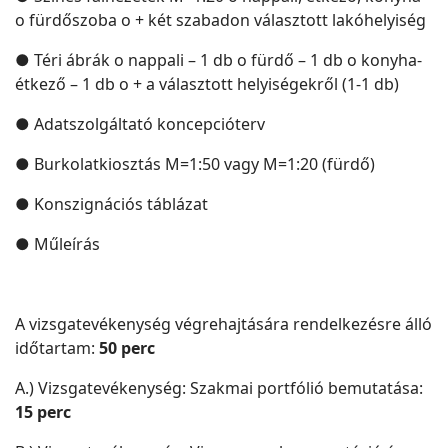
o fürdőszoba o + két szabadon választott lakóhelyiség
● Téri ábrák o nappali – 1 db o fürdő – 1 db o konyha-
étkező – 1 db o + a választott helyiségekről (1-1 db)
● Adatszolgáltató koncepcióterv
● Burkolatkiosztás M=1:50 vagy M=1:20 (fürdő)
● Konszignációs táblázat
● Műleírás
A vizsgatevékenység végrehajtására rendelkezésre álló
időtartam:
50 perc
A.) Vizsgatevékenység: Szakmai portfólió bemutatása:
15 perc