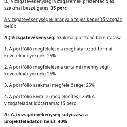
B.) Vizsgatevékenység: Vizsgaremek prezentáció és
szakmai beszélgetés:
35 perc
A vizsgatevékenységek aránya a teljes képesítő vizsgán
belül:
A.) Vizsgatevékenység:
Szakmai portfólió bemutatása
1. A portfólió megfelelése a meghatározott formai
követelményeknek: 25%
2. A portfólió megfelelése a tartalmi (mennyiségi)
követelményeknek: 25%
3. A portfólió szakmai megfelelősége: 25%
4. A portfólió kivitele (megjelenítés): 25% A
vizsgafeladat időtartama: 15 perc
Az A.) vizsgatevékenység súlyozása a
projektfeladaton belül: 40%