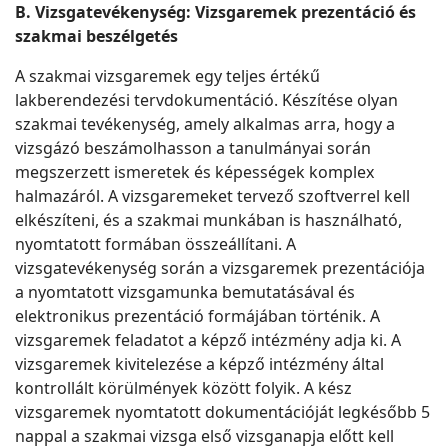
B. Vizsgatevékenység: Vizsgaremek prezentáció és
szakmai beszélgetés
A szakmai vizsgaremek egy teljes értékű
lakberendezési tervdokumentáció. Készítése olyan
szakmai tevékenység, amely alkalmas arra, hogy a
vizsgázó beszámolhasson a tanulmányai során
megszerzett ismeretek és képességek komplex
halmazáról. A vizsgaremeket tervező szoftverrel kell
elkészíteni, és a szakmai munkában is használható,
nyomtatott formában összeállítani. A
vizsgatevékenység során a vizsgaremek prezentációja
a nyomtatott vizsgamunka bemutatásával és
elektronikus prezentáció formájában történik. A
vizsgaremek feladatot a képző intézmény adja ki. A
vizsgaremek kivitelezése a képző intézmény által
kontrollált körülmények között folyik. A kész
vizsgaremek nyomtatott dokumentációját legkésőbb 5
nappal a szakmai vizsga első vizsganapja előtt kell