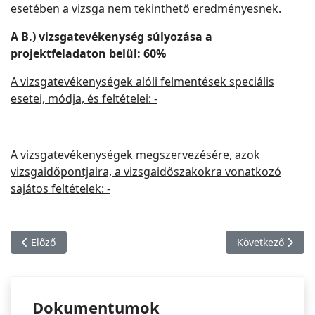
esetében a vizsga nem tekinthető eredményesnek.
A B.) vizsgatevékenység súlyozása a
projektfeladaton belül: 60%
A vizsgatevékenységek alóli felmentések speciális
esetei, módja, és feltételei: -
A vizsgatevékenységek megszervezésére, azok
vizsgaidőpontjaira, a vizsgaidőszakokra vonatkozó
sajátos feltételek: -
Előző cikk: Műtárgybecsüs 04164004 képesítővizsga
Következő cikk: 
Előző
Következő
Dokumentumok