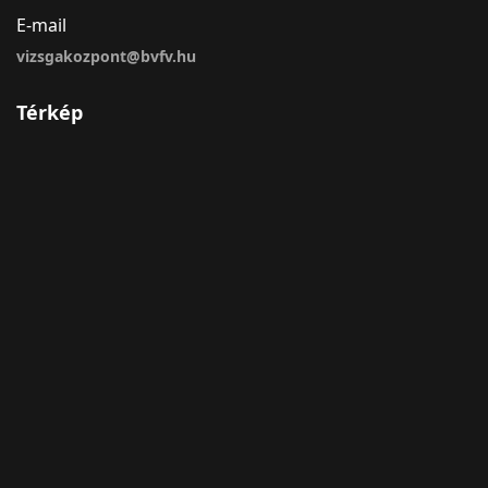
E-mail
vizsgakozpont@bvfv.hu
Térkép