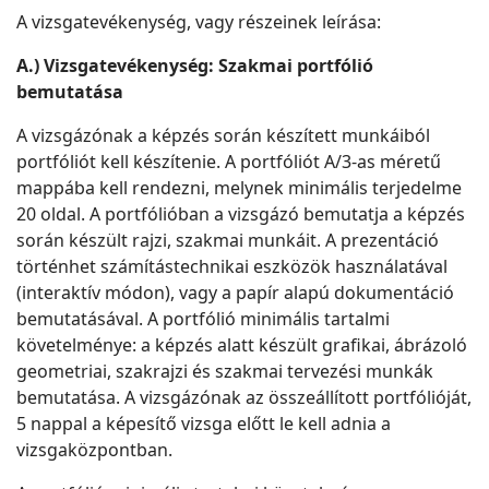
A vizsgatevékenység, vagy részeinek leírása:
A.) Vizsgatevékenység: Szakmai portfólió
bemutatása
A vizsgázónak a képzés során készített munkáiból
portfóliót kell készítenie. A portfóliót A/3-as méretű
mappába kell rendezni, melynek minimális terjedelme
20 oldal. A portfólióban a vizsgázó bemutatja a képzés
során készült rajzi, szakmai munkáit. A prezentáció
történhet számítástechnikai eszközök használatával
(interaktív módon), vagy a papír alapú dokumentáció
bemutatásával. A portfólió minimális tartalmi
követelménye: a képzés alatt készült grafikai, ábrázoló
geometriai, szakrajzi és szakmai tervezési munkák
bemutatása. A vizsgázónak az összeállított portfólióját,
5 nappal a képesítő vizsga előtt le kell adnia a
vizsgaközpontban.