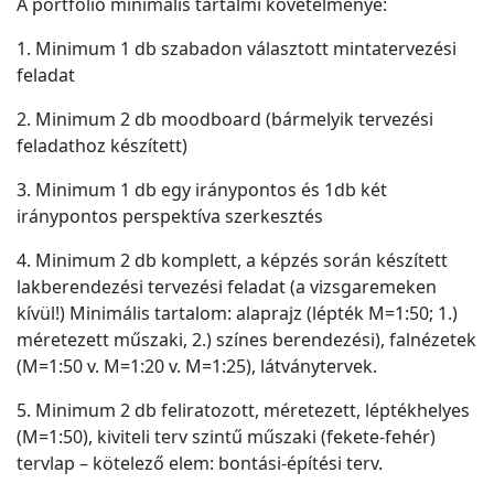
A portfólió minimális tartalmi követelménye:
1. Minimum 1 db szabadon választott mintatervezési
feladat
2. Minimum 2 db moodboard (bármelyik tervezési
feladathoz készített)
3. Minimum 1 db egy iránypontos és 1db két
iránypontos perspektíva szerkesztés
4. Minimum 2 db komplett, a képzés során készített
lakberendezési tervezési feladat (a vizsgaremeken
kívül!) Minimális tartalom: alaprajz (lépték M=1:50; 1.)
méretezett műszaki, 2.) színes berendezési), falnézetek
(M=1:50 v. M=1:20 v. M=1:25), látványtervek.
5. Minimum 2 db feliratozott, méretezett, léptékhelyes
(M=1:50), kiviteli terv szintű műszaki (fekete-fehér)
tervlap – kötelező elem: bontási-építési terv.