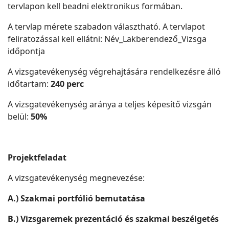
tervlapon kell beadni elektronikus formában.
A tervlap mérete szabadon választható. A tervlapot
feliratozással kell ellátni: Név_Lakberendező_Vizsga
időpontja
A vizsgatevékenység végrehajtására rendelkezésre álló
időtartam:
240 perc
A vizsgatevékenység aránya a teljes képesítő vizsgán
belül:
50%
Projektfeladat
A vizsgatevékenység megnevezése:
A.) Szakmai portfólió bemutatása
B.) Vizsgaremek prezentáció és szakmai beszélgetés