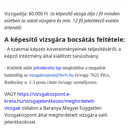
Vizsgadíja: 60.000 Ft
(a képesítő vizsga díja / fő minden
esetben az adott vizsgára és min. 12 fő jelentkező esetén
értendő)
A képesítő vizsgára bocsátás feltétele:
- A szakmai képzés követelményeinek teljesítéséről, a
képző intézmény által kiállított tanúsítvány.
-
Kitöltött aláírt
jelentkezési lap
megküldése a megadott
határidőig az
v
izsgakozpont@bvfv.hu
és/vagy 7622 Pécs,
Batthyány u. 1-3 posta címre és/vagy személyesen.
VAGY
https://vizsgakozpont.e-
kreta.hu/vizsgajelentkezes/meghirdetett-
vizsgak
oldalon a Baranya Megyei Független
Vizsgaközpont által meghirdetett vizsgára való
jelentkezéssel.