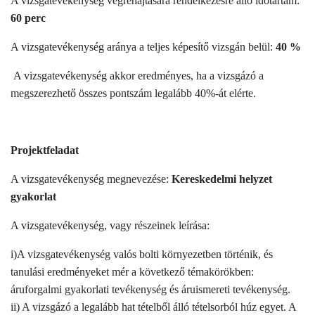
A vizsgatevékenység végrehajtására rendelkezésre álló időtartam:
60 perc
A vizsgatevékenység aránya a teljes képesítő vizsgán belül:
40 %
A vizsgatevékenység akkor eredményes, ha a vizsgázó a
megszerezhető összes pontszám legalább 40%-át elérte.
Projektfeladat
A vizsgatevékenység megnevezése:
Kereskedelmi helyzet
gyakorlat
A vizsgatevékenység, vagy részeinek leírása:
i)A vizsgatevékenység valós bolti környezetben történik, és
tanulási eredményeket mér a következő témakörökben:
áruforgalmi gyakorlati tevékenység és áruismereti tevékenység.
ii) A vizsgázó a legalább hat tételből álló tételsorból húz egyet. A