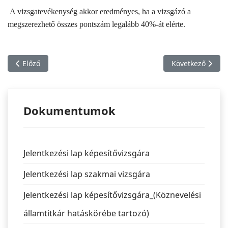
A vizsgatevékenység akkor eredményes, ha a vizsgázó a
megszerezhető összes pontszám legalább 40%-át elérte.
Előző cikk: Üzletvezető 04165006 számú képesítővizsga
Következő cikk: 
Előző
Következő
Dokumentumok
Jelentkezési lap képesítővizsgára
Jelentkezési lap szakmai vizsgára
Jelentkezési lap képesítővizsgára_(Köznevelési
államtitkár hatáskörébe tartozó)