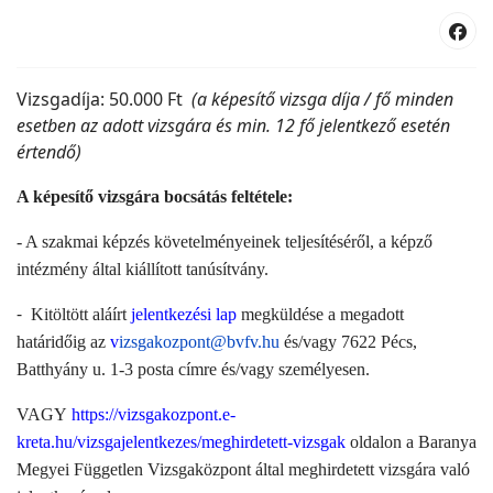
Vizsgadíja: 50.000 Ft
(a képesítő vizsga díja / fő minden
esetben az adott vizsgára és min. 12 fő jelentkező esetén
értendő)
A képesítő vizsgára bocsátás feltétele:
- A szakmai képzés követelményeinek teljesítéséről, a képző
intézmény által kiállított tanúsítvány.
-
Kitöltött aláírt
jelentkezési lap
megküldése a megadott
határidőig az
v
izsgakozpont@bvfv.hu
és/vagy 7622 Pécs,
Batthyány u. 1-3 posta címre és/vagy személyesen.
VAGY
https://vizsgakozpont.e-
kreta.hu/vizsgajelentkezes/meghirdetett-vizsgak
oldalon a Baranya
Megyei Független Vizsgaközpont által meghirdetett vizsgára való