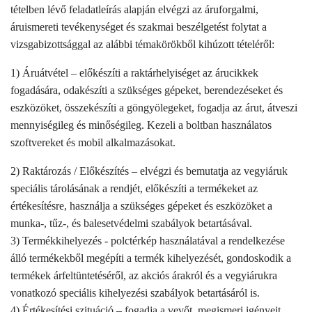
tételben lévő feladatleírás alapján elvégzi az áruforgalmi,
áruismereti tevékenységet és szakmai beszélgetést folytat a
vizsgabizottsággal az alábbi témakörökből kihúzott tételéről:
1) Áruátvétel – előkészíti a raktárhelyiséget az árucikkek
fogadására, odakészíti a szükséges gépeket, berendezéseket és
eszközöket, összekészíti a göngyölegeket, fogadja az árut, átveszi
mennyiségileg és minőségileg. Kezeli a boltban használatos
szoftvereket és mobil alkalmazásokat.
2) Raktározás / Előkészítés – elvégzi és bemutatja az vegyiáruk
speciális tárolásának a rendjét, előkészíti a termékeket az
értékesítésre, használja a szükséges gépeket és eszközöket a
munka-, tűz-, és balesetvédelmi szabályok betartásával.
3) Termékkihelyezés - polctérkép használatával a rendelkezése
álló termékekből megépíti a termék kihelyezését, gondoskodik a
termékek árfeltüntetéséről, az akciós árakról és a vegyiárukra
vonatkozó speciális kihelyezési szabályok betartásáról is.
4) Értékesítési szituáció – fogadja a vevőt, megismeri igényeit,