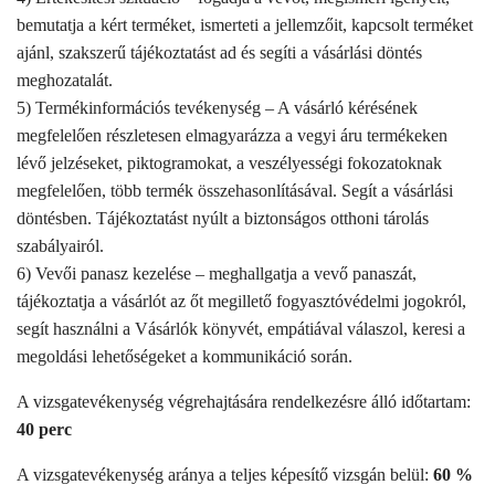
bemutatja a kért terméket, ismerteti a jellemzőit, kapcsolt terméket
ajánl, szakszerű tájékoztatást ad és segíti a vásárlási döntés
meghozatalát.
5) Termékinformációs tevékenység – A vásárló kérésének
megfelelően részletesen elmagyarázza a vegyi áru termékeken
lévő jelzéseket, piktogramokat, a veszélyességi fokozatoknak
megfelelően, több termék összehasonlításával. Segít a vásárlási
döntésben. Tájékoztatást nyúlt a biztonságos otthoni tárolás
szabályairól.
6) Vevői panasz kezelése – meghallgatja a vevő panaszát,
tájékoztatja a vásárlót az őt megillető fogyasztóvédelmi jogokról,
segít használni a Vásárlók könyvét, empátiával válaszol, keresi a
megoldási lehetőségeket a kommunikáció során.
A vizsgatevékenység végrehajtására rendelkezésre álló időtartam:
40 perc
A vizsgatevékenység aránya a teljes képesítő vizsgán belül:
60 %