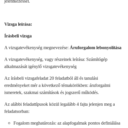
jelentkezéssel.
Vizsga leírása:
Írásbeli vizsga
A vizsgatevékenység megnevezése:
Áruforgalom lebonyolítása
A vizsgatevékenység, vagy részeinek leírása: Számítógép
alkalmazását igénylő vizsgatevékenység
Az írásbeli vizsgafeladat 20 feladatból áll és tanulási
eredményeket mér a következő témakörökben: áruforgalmi
ismeretek, szakmai számítások és jogszerű működés.
Az alábbi feladattípusok közül legalább 4 fajta jelenjen meg a
feladatsorban:
Fogalom meghatározás: az alapfogalmak pontos definiálása