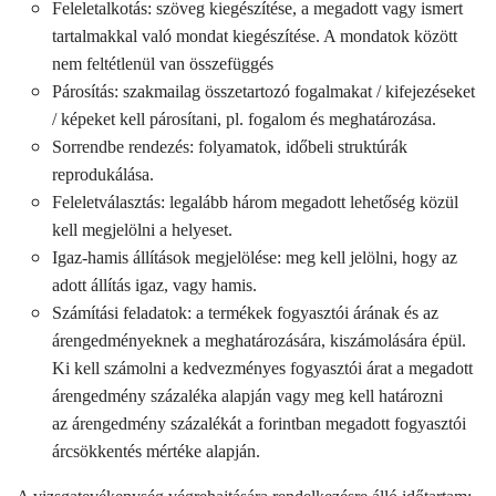
Feleletalkotás: szöveg kiegészítése, a megadott vagy ismert
tartalmakkal való mondat kiegészítése. A mondatok között
nem feltétlenül van összefüggés
Párosítás: szakmailag összetartozó fogalmakat / kifejezéseket
/ képeket kell párosítani, pl. fogalom és meghatározása.
Sorrendbe rendezés: folyamatok, időbeli struktúrák
reprodukálása.
Feleletválasztás: legalább három megadott lehetőség közül
kell megjelölni a helyeset.
Igaz-hamis állítások megjelölése: meg kell jelölni, hogy az
adott állítás igaz, vagy hamis.
Számítási feladatok: a termékek fogyasztói árának és az
árengedményeknek a meghatározására, kiszámolására épül.
Ki kell számolni a kedvezményes fogyasztói árat a megadott
árengedmény százaléka alapján vagy meg kell határozni
az árengedmény százalékát a forintban megadott fogyasztói
árcsökkentés mértéke alapján.