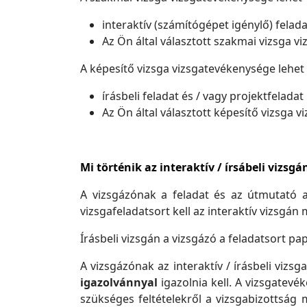
interaktív (számítógépet igénylő) felada
Az Ön által választott szakmai vizsga v
A képesítő vizsga vizsgatevékenysége lehet
írásbeli feladat és / vagy projektfeladat
Az Ön által választott képesítő vizsga 
Mi történik az interaktív / írsábeli vizsgá
A vizsgázónak a feladat és az útmutató a
vizsgafeladatsort kell az interaktív vizsgán
Írásbeli vizsgán a vizsgázó a feladatsort pa
A vizsgázónak az interaktív / írásbeli viz
igazolvánnyal
igazolnia kell. A vizsgatev
szükséges feltételekről a vizsgabizottsá