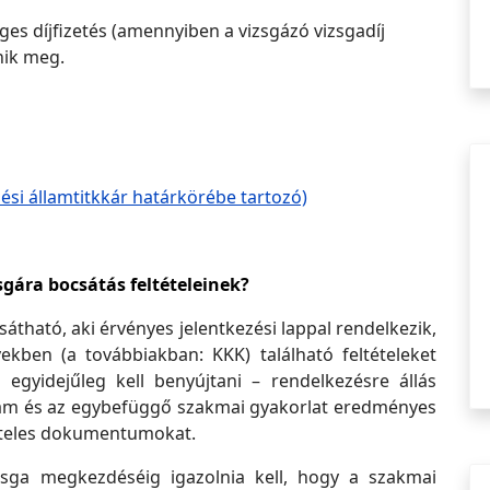
éges díjfizetés (amennyiben a vizsgázó vizsgadíj
nik meg.
lési államtitkkár határkörébe tartozó)
gára bocsátás feltételeinek?
sátható, aki érvényes jelentkezési lappal rendelkezik,
ekben (a továbbiakban: KKK) található feltételeket
el egyidejűleg kell benyújtani – rendelkezésre állás
lyam és az egybefüggő szakmai gyakorlat eredményes
t hiteles dokumentumokat.
zsga megkezdéséig igazolnia kell, hogy a szakmai