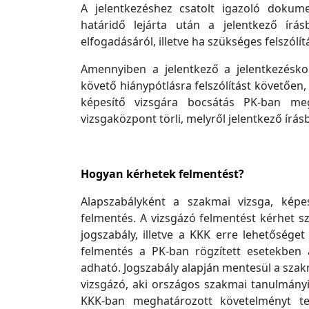
A jelentkezéshez csatolt igazoló dokume
határidő lejárta után a jelentkező írás
elfogadásáról, illetve ha szükséges felszól
Amennyiben a jelentkező a jelentkezésk
követő hiánypótlásra felszólítást követően
képesítő vizsgára bocsátás PK-ban megh
vizsgaközpont törli, melyről jelentkező írás
Hogyan kérhetek felmentést?
Alapszabályként a szakmai vizsga, képe
felmentés. A vizsgázó felmentést kérhet sz
jogszabály, illetve a KKK erre lehetőséget
felmentés a PK-ban rögzített esetekben a
adható. Jogszabály alapján mentesül a szakm
vizsgázó, aki országos szakmai tanulmányi
KKK-ban meghatározott követelményt tel