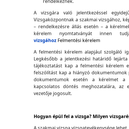
rendelkeznek.
A vizsgára való jelentkezéssel egyide
Vizsgaközpontnak a szakmai vizsgához, kép
– rendelkezésre állás esetén – a kérelm
kérelem nyomtatványát innen tud
vizsgához
Felmentési kérelem
A felmentési kérelem alapjául szolgáló 
Legkésőbb a jelentkezési határidő lejárta
tájékoztatást kap a felmentési kérelem el
felszólítást kap a hiányzó dokumentumok 
dokumentumok esetén a kérelmet a viz
kapcsolatos döntés meghozatalára, az er
vezetője jogosult.
Hogyan épül fel a vizsga? Milyen vizsgar
A szakmai vizsga vizsgatevékenysége lehet