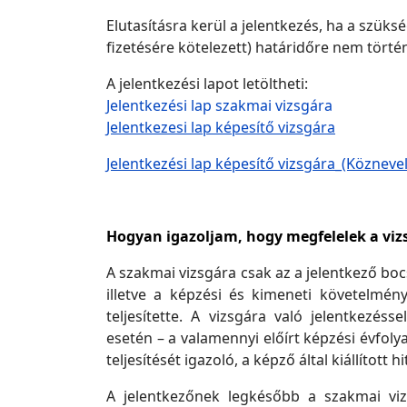
Elutasításra kerül a jelentkezés, ha a szüks
fizetésére kötelezett) határidőre nem törté
A jelentkezési lapot letöltheti:
Jelentkezési lap szakmai vizsgára
Jelentkezesi lap képesítő vizsgára
Jelentkezési lap képesítő vizsgára_(Közneve
Hogyan igazoljam, hogy megfelelek a vizs
A szakmai vizsgára csak az a jelentkező boc
illetve a képzési és kimeneti követelmény
teljesítette. A vizsgára való jelentkezéss
esetén – a valamennyi előírt képzési évfo
teljesítését igazoló, a képző által kiállítot
A jelentkezőnek legkésőbb a szakmai vi