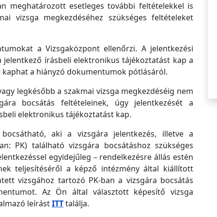
n meghatározott esetleges további feltételekkel is
kmai vizsga megkezdéséhez szükséges feltételeket
tumokat a Vizsgaközpont ellenőrzi. A jelentkezési
a jelentkező írásbeli elektronikus tájékoztatást kap a
tást kaphat a hiányzó dokumentumok pótlásáról.
, vagy legkésőbb a szakmai vizsga megkezdéséig nem
gára bocsátás feltételeinek, úgy jelentkezését a
sbeli elektronikus tájékoztatást kap.
bocsátható, aki a vizsgára jelentkezés, illetve a
n: PK) található vizsgára bocsátáshoz szükséges
 jelentkezéssel egyidejűleg – rendelkezésre állás estén
k teljesítéséről a képző intézmény által kiállított
intett vizsgához tartozó PK-ban a vizsgára bocsátás
mentumot. Az Ön által választott képesítő vizsga
almazó leírást
ITT
találja.