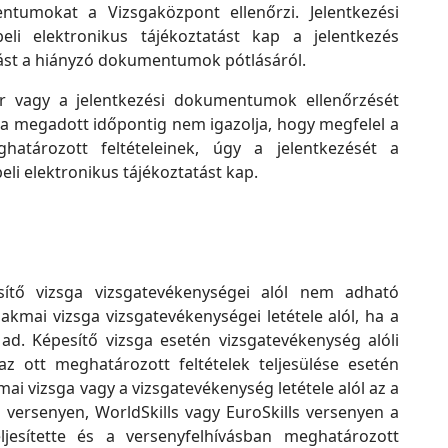
ntumokat a Vizsgaközpont ellenőrzi. Jelentkezési
beli elektronikus tájékoztatást kap a jelentkezés
ítást a hiányzó dokumentumok pótlásáról.
or vagy a jelentkezési dokumentumok ellenőrzését
, a megadott időpontig nem igazolja, hogy megfelel a
atározott feltételeinek, úgy a jelentkezését a
beli elektronikus tájékoztatást kap.
sítő vizsga vizsgatevékenységei alól nem adható
akmai vizsga vizsgatevékenységei letétele alól, ha a
 ad. Képesítő vizsga esetén vizsgatevékenység alóli
z ott meghatározott feltételek teljesülése esetén
ai vizsga vagy a vizsgatevékenység letétele alól az a
 versenyen, WorldSkills vagy EuroSkills versenyen a
jesítette és a versenyfelhívásban meghatározott