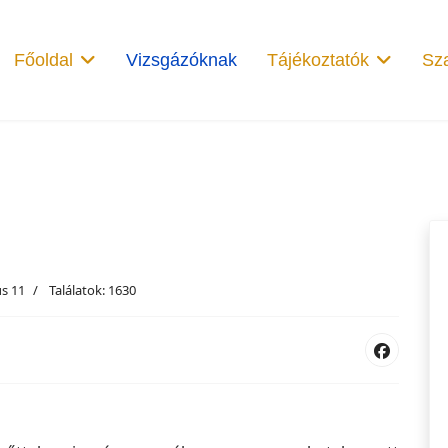
Főoldal
Vizsgázóknak
Tájékoztatók
Sza
s 11
Találatok: 1630