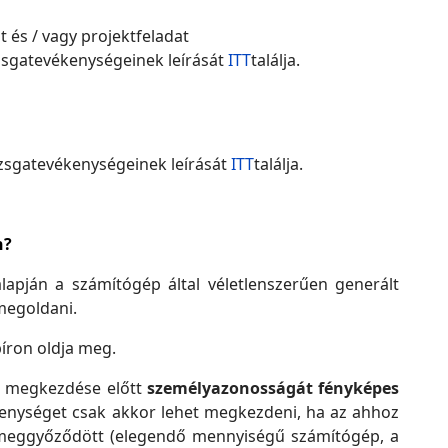
t és / vagy projektfeladat
izsgatevékenységeinek leírását
ITT
találja.
vizsgatevékenységeinek leírását
ITT
találja.
n?
lapján a számítógép által véletlenszerűen generált
 megoldani.
píron oldja meg.
sga megkezdése előtt
személyazonosságát fényképes
ékenységet csak akkor lehet megkezdeni, ha az ahhoz
g meggyőződött (elegendő mennyiségű számítógép, a