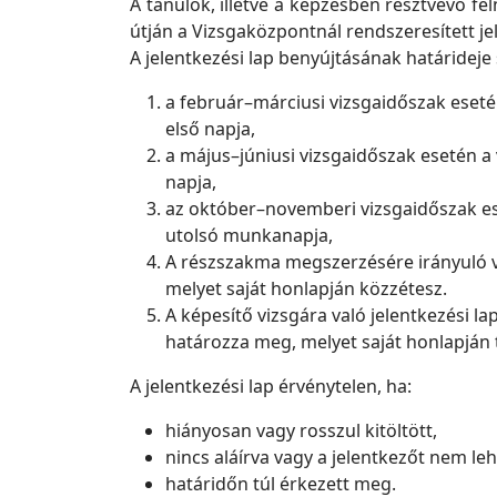
A tanulók, illetve a képzésben résztvevő f
útján a Vizsgaközpontnál rendszeresített je
A jelentkezési lap benyújtásának határideje
a február–márciusi vizsgaidőszak ese
első napja,
a május–júniusi vizsgaidőszak esetén a
napja,
az október–novemberi vizsgaidőszak e
utolsó munkanapja,
A részszakma megszerzésére irányuló v
melyet saját honlapján közzétesz.
A képesítő vizsgára való jelentkezési l
határozza meg, melyet saját honlapján 
A jelentkezési lap érvénytelen, ha:
hiányosan vagy rosszul kitöltött,
nincs aláírva vagy a jelentkezőt nem le
határidőn túl érkezett meg.