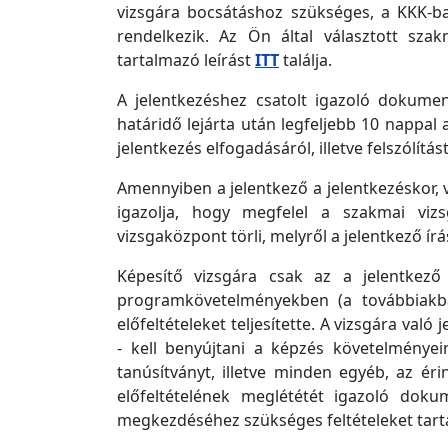
vizsgára bocsátáshoz szükséges, a KKK-ba
rendelkezik. Az Ön által választott sza
tartalmazó leírást
ITT
találja.
A jelentkezéshez csatolt igazoló dokumen
határidő lejárta után legfeljebb 10 nappal 
jelentkezés elfogadásáról, illetve felszólí
Amennyiben a jelentkező a jelentkezéskor
igazolja, hogy megfelel a szakmai vizs
vizsgaközpont törli, melyről a jelentkező írá
Képesítő vizsgára csak az a jelentkező 
programkövetelményekben (a továbbiakba
előfeltételeket teljesítette. A vizsgára való
- kell benyújtani a képzés követelményeine
tanúsítványt, illetve minden egyéb, az ér
előfeltételének meglététét igazoló doku
megkezdéséhez szükséges feltételeket tart