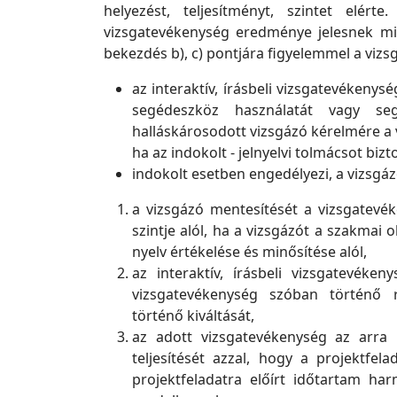
helyezést, teljesítményt, szintet elé
vizsgatevékenység eredménye jelesnek minős
bekezdés b), c) pontjára figyelemmel a viz
az interaktív, írásbeli vizsgatevékeny
segédeszköz használatát vagy seg
halláskárosodott vizsgázó kérelmére a 
ha az indokolt - jelnyelvi tolmácsot bizto
indokolt esetben engedélyezi, a vizsgáz
a vizsgázó mentesítését a vizsgatevé
szintje alól, ha a vizsgázót a szakmai
nyelv értékelése és minősítése alól,
az interaktív, írásbeli vizsgatevék
vizsgatevékenység szóban történő ré
történő kiváltását,
az adott vizsgatevékenység az arra 
teljesítését azzal, hogy a projektf
projektfeladatra előírt időtartam ha