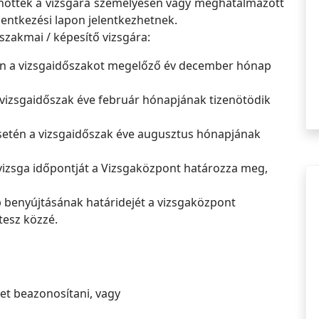
elnőttek a vizsgára személyesen vagy meghatalmazott
lentkezési lapon jelentkezhetnek.
 szakmai / képesítő vizsgára:
tén a vizsgaidőszakot megelőző év december hónap
 vizsgaidőszak éve február hónapjának tizenötödik
setén a vizsgaidőszak éve augusztus hónapjának
izsga időpontját a Vizsgaközpont határozza meg,
ap benyújtásának határidejét a vizsgaközpont
tesz közzé.
het beazonosítani, vagy