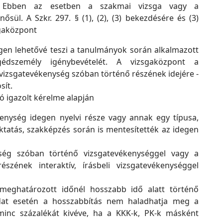
rte. Ebben az esetben a szakmai vizsga vagy a
ül. A Szkr. 297. § (1), (2), (3) bekezdésére és (3)
sgaközpont
ségen lehetővé teszi a tanulmányok során alkalmazott
édszemély igénybevételét. A vizsgaközpont a
vizsgatevékenység szóban történő részének idejére -
sít.
ó igazolt kérelme alapján
kenység idegen nyelvi része vagy annak egy típusa,
 oktatás, szakképzés során is mentesítették az idegen
enység szóban történő vizsgatevékenységgel vagy a
szének interaktív, írásbeli vizsgatevékenységgel
meghatározott időnél hosszabb idő alatt történő
eladat esetén a hosszabbítás nem haladhatja meg a
rminc százalékát kivéve, ha a KKK-k, PK-k másként