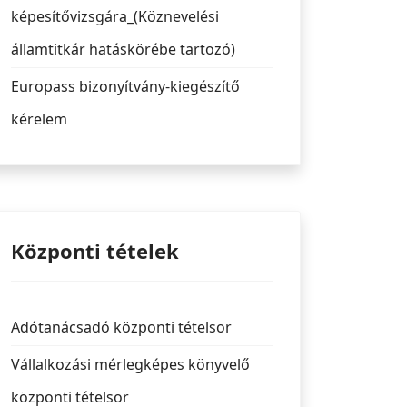
képesítővizsgára_(Köznevelési
államtitkár hatáskörébe tartozó)
Europass bizonyítvány-kiegészítő
kérelem
Központi tételek
Adótanácsadó központi tételsor
Vállalkozási mérlegképes könyvelő
központi tételsor