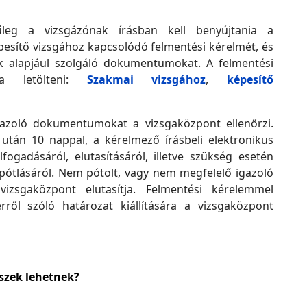
jűleg a vizsgázónak írásban kell benyújtania a
esítő vizsgához kapcsolódó felmentési kérelmét, és
ek alapjául szolgáló dokumentumokat. A felmentési
ja letölteni:
Szakmai vizsgához
,
képesítő
igazoló dokumentumokat a vizsgaközpont ellenőrzi.
 után 10 nappal, a kérelmező írásbeli elektronikus
fogadásáról, elutasításáról, illetve szükség esetén
pótlásáról. Nem pótolt, vagy nem megfelelő igazoló
sgaközpont elutasítja. Felmentési kérelemmel
ről szóló határozat kiállítására a vizsgaközpont
észek lehetnek?