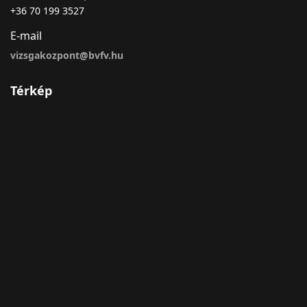
+36 70 199 3527
E-mail
vizsgakozpont@bvfv.hu
Térkép