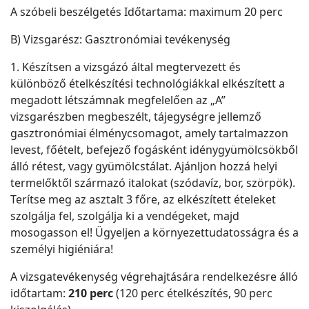
A szóbeli beszélgetés Időtartama: maximum 20 perc
B) Vizsgarész: Gasztronómiai tevékenység
1. Készítsen a vizsgázó által megtervezett és
különböző ételkészítési technológiákkal elkészített a
megadott létszámnak megfelelően az „A”
vizsgarészben megbeszélt, tájegységre jellemző
gasztronómiai élménycsomagot, amely tartalmazzon
levest, főételt, befejező fogásként idénygyümölcsökből
álló rétest, vagy gyümölcstálat. Ajánljon hozzá helyi
termelőktől származó italokat (szódavíz, bor, szörpök).
Terítse meg az asztalt 3 főre, az elkészített ételeket
szolgálja fel, szolgálja ki a vendégeket, majd
mosogasson el! Ügyeljen a környezettudatosságra és a
személyi higiéniára!
A vizsgatevékenység végrehajtására rendelkezésre álló
időtartam:
210 perc
(120 perc ételkészítés, 90 perc