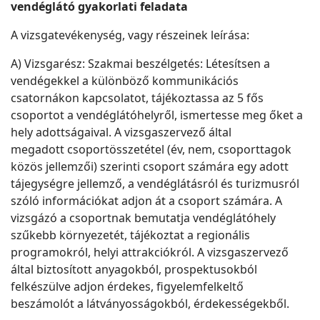
vendéglátó gyakorlati feladata
A vizsgatevékenység, vagy részeinek leírása:
A) Vizsgarész: Szakmai beszélgetés: Létesítsen a
vendégekkel a különböző kommunikációs
csatornákon kapcsolatot, tájékoztassa az 5 fős
csoportot a vendéglátóhelyről, ismertesse meg őket a
hely adottságaival. A vizsgaszervező által
megadott csoportösszetétel (év, nem, csoporttagok
közös jellemzői) szerinti csoport számára egy adott
tájegységre jellemző, a vendéglátásról és turizmusról
szóló információkat adjon át a csoport számára. A
vizsgázó a csoportnak bemutatja vendéglátóhely
szűkebb környezetét, tájékoztat a regionális
programokról, helyi attrakciókról. A vizsgaszervező
által biztosított anyagokból, prospektusokból
felkészülve adjon érdekes, figyelemfelkeltő
beszámolót a látványosságokból, érdekességekből.