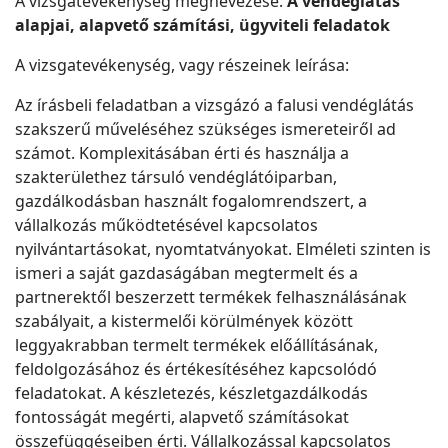
A vizsgatevékenység megnevezése:
A vendéglátás
alapjai, alapvető számítási, ügyviteli feladatok
A vizsgatevékenység, vagy részeinek leírása:
Az írásbeli feladatban a vizsgázó a falusi vendéglátás
szakszerű műveléséhez szükséges ismereteiről ad
számot. Komplexitásában érti és használja a
szakterülethez társuló vendéglátóiparban,
gazdálkodásban használt fogalomrendszert, a
vállalkozás működtetésével kapcsolatos
nyilvántartásokat, nyomtatványokat. Elméleti szinten is
ismeri a saját gazdaságában megtermelt és a
partnerektől beszerzett termékek felhasználásának
szabályait, a kistermelői körülmények között
leggyakrabban termelt termékek előállításának,
feldolgozásához és értékesítéséhez kapcsolódó
feladatokat. A készletezés, készletgazdálkodás
fontosságát megérti, alapvető számításokat
összefüggéseiben érti. Vállalkozással kapcsolatos