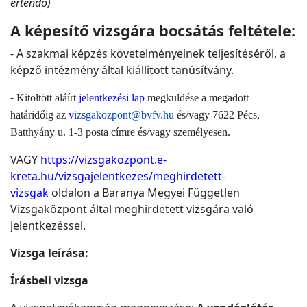
értendő)
A képesítő vizsgára bocsátás feltétele:
- A szakmai képzés követelményeinek teljesítéséről, a
képző intézmény által kiállított tanúsítvány.
-
Kitöltött aláírt
jelentkezési lap
megküldése a megadott
határidőig az
v
izsgakozpont@bvfv.hu
és/vagy 7622 Pécs,
Batthyány u. 1-3 posta címre és/vagy személyesen.
VAGY
https://vizsgakozpont.e-
kreta.hu/vizsgajelentkezes/meghirdetett-
vizsgak
oldalon a Baranya Megyei Független
Vizsgaközpont által meghirdetett vizsgára való
jelentkezéssel.
Vizsga leírása:
Írásbeli vizsga