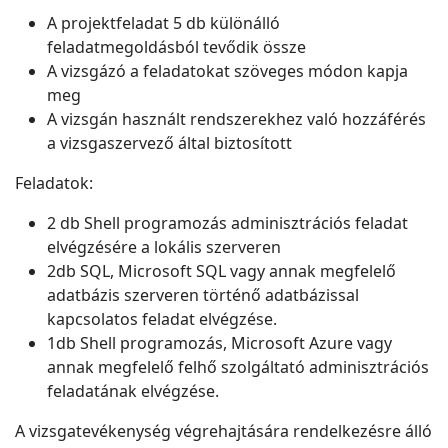
A projektfeladat 5 db különálló
feladatmegoldásból tevődik össze
A vizsgázó a feladatokat szöveges módon kapja
meg
A vizsgán használt rendszerekhez való hozzáférés
a vizsgaszervező által biztosított
Feladatok:
2 db Shell programozás adminisztrációs feladat
elvégzésére a lokális szerveren
2db SQL, Microsoft SQL vagy annak megfelelő
adatbázis szerveren történő adatbázissal
kapcsolatos feladat elvégzése.
1db Shell programozás, Microsoft Azure vagy
annak megfelelő felhő szolgáltató adminisztrációs
feladatának elvégzése.
A vizsgatevékenység végrehajtására rendelkezésre álló