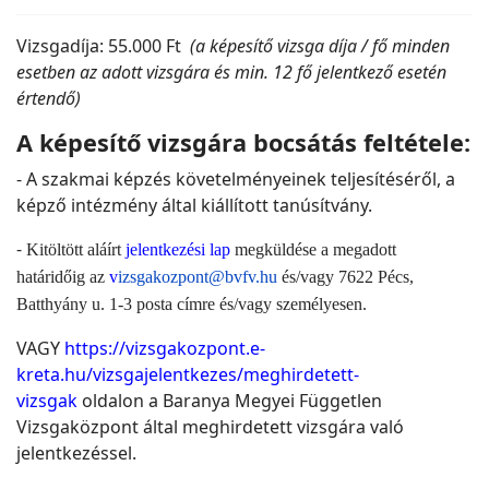
Vizsgadíja: 55.000 Ft
(a képesítő vizsga díja / fő minden
esetben az adott vizsgára és min. 12 fő jelentkező esetén
értendő)
A képesítő vizsgára bocsátás feltétele:
- A szakmai képzés követelményeinek teljesítéséről, a
képző intézmény által kiállított tanúsítvány.
-
Kitöltött aláírt
jelentkezési lap
megküldése a megadott
határidőig az
v
izsgakozpont@bvfv.hu
és/vagy 7622 Pécs,
Batthyány u. 1-3 posta címre és/vagy személyesen.
VAGY
https://vizsgakozpont.e-
kreta.hu/vizsgajelentkezes/meghirdetett-
vizsgak
oldalon a Baranya Megyei Független
Vizsgaközpont által meghirdetett vizsgára való
jelentkezéssel.