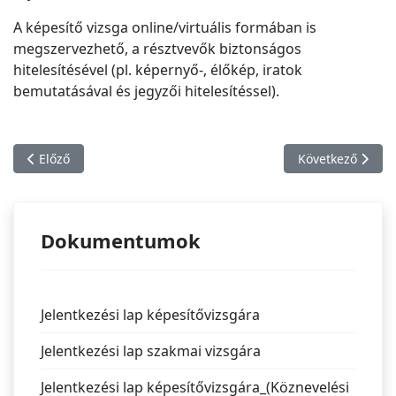
A képesítő vizsga online/virtuális formában is
megszervezhető, a résztvevők biztonságos
hitelesítésével (pl. képernyő-, élőkép, iratok
bemutatásával és jegyzői hitelesítéssel).
Előző cikk: Falusi vendéglátó 10133006
Következő cikk: 
Előző
Következő
Dokumentumok
Jelentkezési lap képesítővizsgára
Jelentkezési lap szakmai vizsgára
Jelentkezési lap képesítővizsgára_(Köznevelési