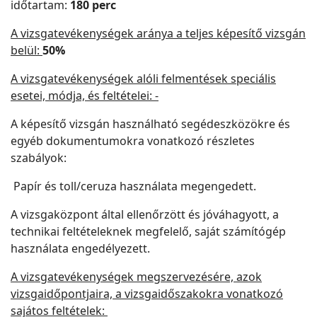
időtartam:
180 perc
A vizsgatevékenységek aránya a teljes képesítő vizsgán
belül:
50%
A vizsgatevékenységek alóli felmentések speciális
esetei, módja, és feltételei: -
A képesítő vizsgán használható segédeszközökre és
egyéb dokumentumokra vonatkozó részletes
szabályok:
Papír és toll/ceruza használata megengedett.
A vizsgaközpont által ellenőrzött és jóváhagyott, a
technikai feltételeknek megfelelő, saját számítógép
használata engedélyezett.
A vizsgatevékenységek megszervezésére, azok
vizsgaidőpontjaira, a vizsgaidőszakokra vonatkozó
sajátos feltételek: